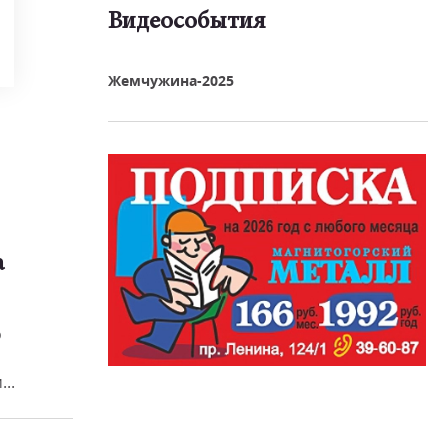
Видеособытия
реть видео
Жемчужина-2025
а
о
..