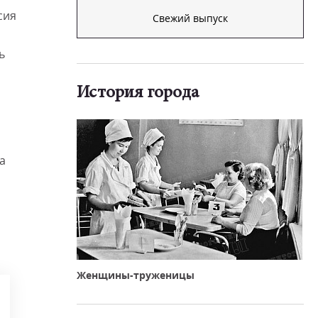
сия
Свежий выпуск
ь
История города
а
Женщины-труженицы