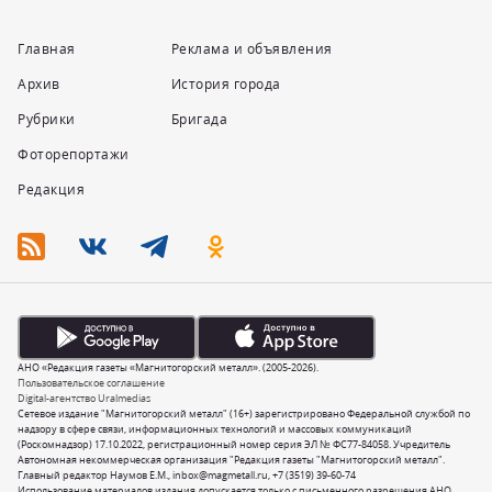
Главная
Реклама и объявления
Архив
История города
Рубрики
Бригада
Фоторепортажи
Редакция
АНО «Редакция газеты «Магнитогорский металл». (2005-2026).
Пользовательское соглашение
Digital-агентство Uralmedias
Сетевое издание "Магнитогорский металл" (16+) зарегистрировано Федеральной службой по
надзору в сфере связи, информационных технологий и массовых коммуникаций
(Роскомнадзор) 17.10.2022, регистрационный номер серия ЭЛ № ФС77-84058. Учредитель
Автономная некоммерческая организация "Редакция газеты "Магнитогорский металл".
Главный редактор Наумов Е.М.,
inbox@magmetall.ru
,
+7 (3519) 39-60-74
Использование материалов издания допускается только с письменного разрешения АНО