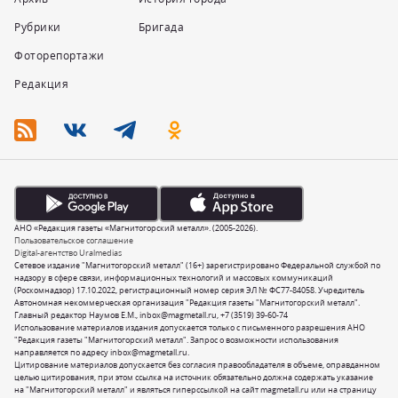
Рубрики
Бригада
Фоторепортажи
Редакция
АНО «Редакция газеты «Магнитогорский металл». (2005-2026).
Пользовательское соглашение
Digital-агентство Uralmedias
Сетевое издание "Магнитогорский металл" (16+) зарегистрировано Федеральной службой по
надзору в сфере связи, информационных технологий и массовых коммуникаций
(Роскомнадзор) 17.10.2022, регистрационный номер серия ЭЛ № ФС77-84058. Учредитель
Автономная некоммерческая организация "Редакция газеты "Магнитогорский металл".
Главный редактор Наумов Е.М.,
inbox@magmetall.ru
,
+7 (3519) 39-60-74
Использование материалов издания допускается только с письменного разрешения АНО
"Редакция газеты "Магнитогорский металл". Запрос о возможности использования
направляется по адресу
inbox@magmetall.ru
.
Цитирование материалов допускается без согласия правообладателя в объеме, оправданном
целью цитирования, при этом ссылка на источник обязательно должна содержать указание
на "Магнитогорский металл" и являться гиперссылкой на сайт magmetall.ru или на страницу