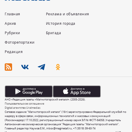
Главная
Реклама и объявления
Архив
История города
Рубрики
Бригада
Фоторепортажи
Редакция
АНО «Редакция газеты «Магнитогорский металл». (2005-2026).
Пользовательское соглашение
Digital-агентство Uralmedias
Сетевое издание "Магнитогорский металл" (16+) зарегистрировано Федеральной службой по
надзору в сфере связи, информационных технологий и массовых коммуникаций
(Роскомнадзор) 17.10.2022, регистрационный номер серия ЭЛ № ФС77-84058. Учредитель
Автономная некоммерческая организация "Редакция газеты "Магнитогорский металл".
Главный редактор Наумов Е.М.,
inbox@magmetall.ru
,
+7 (3519) 39-60-74