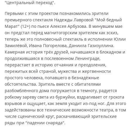
"Центральный переход".
Первыми с этим проектом познакомились зрители
премьерного спектакля Надежды Лавровой "Мой бедный
Марат" (12+) по пьесе Алексея Арбузова. В минувшем мае
он предстал перед магнитогорским зрителем как эскиз,
теперь же это полновесный спектакль в исполнении Юлии
Замилёвой, Ивана Погорелова, Даниила Газизуллина.
Камерная история трёх друзей, начавшаяся в блокадном и
продолжившаяся в послевоенном Ленинграде,
перерастает в историю отчаяния и преодоления,
пережитых всей страной, мужества и жертвенности
простого человека, попавшего в безнадёжные
обстоятельства. Зритель вместе с обитателями
разбомблённого дома погружается в темноту, радуется
робкому зареву света из буржуйки, вздрагивает от грохота
взрывов и ощущает, как земля уходит из-под ног. Для этого
задействованы все технические возможности театра, в том
числе сценический круг, раскачивающий зрительские
ряды при "падении снаряда".