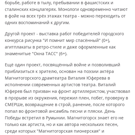
борьбе, работе в тылу, пребывании в фашистских и
сталинских концлагерях. Монологи одновременно читают
в фойе на всех трёх этажах театра - можно переходить от
одних воспоминаний к другим.
Другой проект - выставка работ победителей городского
конкурса рисунка "И помнит мир спасённый" (0+),
агитплакаты в ретро-стиле и даже оформленные как
знаменитые "Окна ТАСС" (6+).
Ещё один проект, посвящённый войне и позволивший
приблизиться к зрителю, основан на поэзии актёра
Магнитогорского драмтеатра Виталия Юферева в
исполнении современных артистов театра. Виталий
Юферев был призван на фронт артиллеристом, участвовал
в прорыве из окружения, пережил плен, побег, проверку в
СМЕРШе, возвращение в строй, ранение, после которого
попал во фронтовой ансамбль песни и пляски. День
Победы встретил в Румынии. Магнитогорск знает его не
только как артиста, но и как автора нескольких песен,
среди которых "Магнитогорская пионерская" и