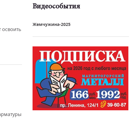
Видеособытия
реть видео
Жемчужина-2025
 освоить
арматуры