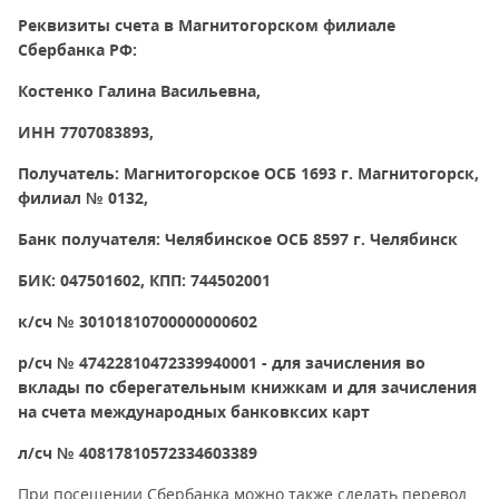
Реквизиты счета в Магнитогорском филиале
Сбербанка РФ:
Костенко Галина Васильевна,
ИНН 7707083893,
Получатель: Магнитогорское ОСБ 1693 г. Магнитогорск,
филиал № 0132,
Банк получателя: Челябинское ОСБ 8597 г. Челябинск
БИК: 047501602, КПП: 744502001
к/сч № 30101810700000000602
р/сч № 47422810472339940001 - для зачисления во
вклады по сберегательным книжкам и для зачисления
на счета международных банковксих карт
л/сч № 40817810572334603389
При посещении Сбербанка можно также сделать перевод