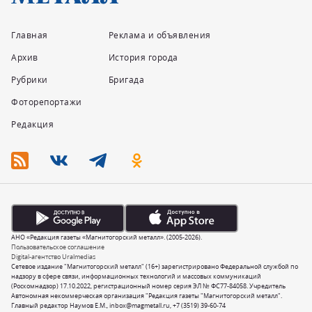
Главная
Реклама и объявления
Архив
История города
Рубрики
Бригада
Фоторепортажи
Редакция
АНО «Редакция газеты «Магнитогорский металл». (2005-2026).
Пользовательское соглашение
Digital-агентство Uralmedias
Сетевое издание "Магнитогорский металл" (16+) зарегистрировано Федеральной службой по
надзору в сфере связи, информационных технологий и массовых коммуникаций
(Роскомнадзор) 17.10.2022, регистрационный номер серия ЭЛ № ФС77-84058. Учредитель
Автономная некоммерческая организация "Редакция газеты "Магнитогорский металл".
Главный редактор Наумов Е.М.,
inbox@magmetall.ru
,
+7 (3519) 39-60-74