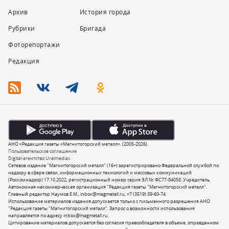
Архив
История города
Рубрики
Бригада
Фоторепортажи
Редакция
АНО «Редакция газеты «Магнитогорский металл». (2005-2026).
Пользовательское соглашение
Digital-агентство Uralmedias
Сетевое издание "Магнитогорский металл" (16+) зарегистрировано Федеральной службой по
надзору в сфере связи, информационных технологий и массовых коммуникаций
(Роскомнадзор) 17.10.2022, регистрационный номер серия ЭЛ № ФС77-84058. Учредитель
Автономная некоммерческая организация "Редакция газеты "Магнитогорский металл".
Главный редактор Наумов Е.М.,
inbox@magmetall.ru
,
+7 (3519) 39-60-74
Использование материалов издания допускается только с письменного разрешения АНО
"Редакция газеты "Магнитогорский металл". Запрос о возможности использования
направляется по адресу
inbox@magmetall.ru
.
Цитирование материалов допускается без согласия правообладателя в объеме, оправданном