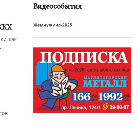
Видеособытия
реть видео
Жемчужина-2025
ЖКХ
ли, как
,
тов