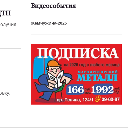
Видеособытия
ДТП
реть видео
Жемчужина-2025
получил
овку.