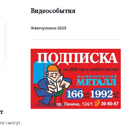
Видеособытия
реть видео
Жемчужина-2025
т
ти смогут