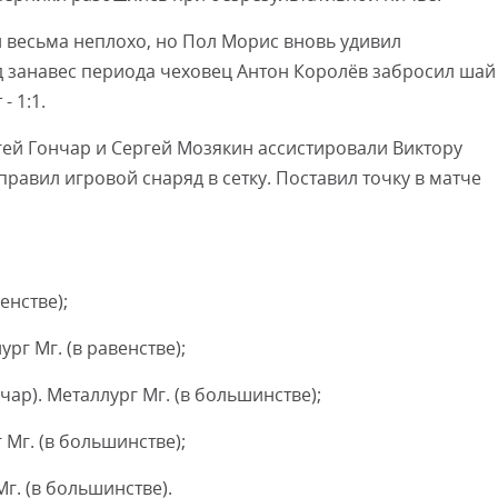
 весьма неплохо, но Пол Морис вновь удивил
од занавес периода чеховец Антон Королёв забросил шай
- 1:1.
гей Гончар и Сергей Мозякин ассистировали Виктору
тправил игровой снаряд в сетку. Поставил точку в матче
енстве);
рг Мг. (в равенстве);
чар). Металлург Мг. (в большинстве);
 Мг. (в большинстве);
Мг. (в большинстве).