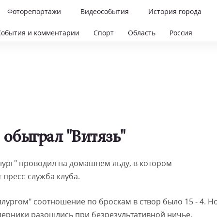
Фоторепортажи
Видеособытия
История города
События и комментарии
Спорт
Область
Россия
 обыграл "Витязь"
ург" проводил на домашнем льду, в котором
 пресс-служба клуба.
лургом" соотношение по броскам в створ было 15 - 4. Н
перники разошлись при безрезультативной ничье.