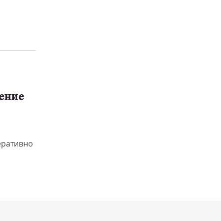
ение
еративно