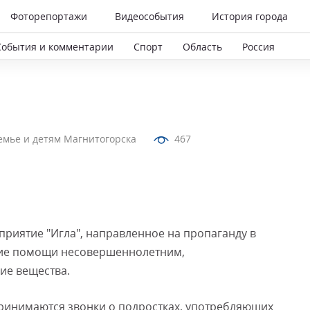
Фоторепортажи
Видеособытия
История города
События и комментарии
Спорт
Область
Россия
мье и детям Магнитогорска
467
риятие "Игла", направленное на пропаганду в
ние помощи несовершеннолетним,
ие вещества.
принимаются звонки о подростках, употребляющих