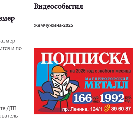
Видеособытия
змер
реть видео
Жемчужина-2025
размер
ится и по
ате ДТП
ователь