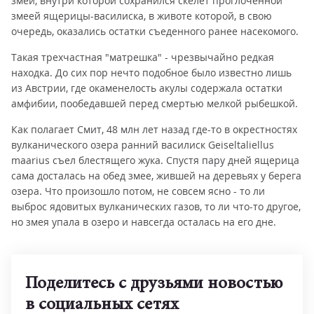
змеи, внутри которой сохранился скелет проглоченной
змеей ящерицы-василиска, в животе которой, в свою
очередь, оказались остатки съеденного ранее насекомого.
Такая трехчастная "матрешка" - чрезвычайно редкая
находка. До сих пор нечто подобное было известно лишь
из Австрии, где окаменелость акулы содержала остатки
амфибии, пообедавшей перед смертью мелкой рыбешкой.
Как полагает Смит, 48 млн лет назад где-то в окрестностях
вулканического озера ранний василиск Geiseltaliellus
maarius съел блестящего жука. Спустя пару дней ящерица
сама досталась на обед змее, жившей на деревьях у берега
озера. Что произошло потом, не совсем ясно - то ли
выброс ядовитых вулканических газов, то ли что-то другое,
но змея упала в озеро и навсегда осталась на его дне.
Поделитесь с друзьями новостью
в социальных сетях