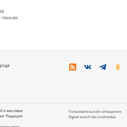
нд
т пенсии
орода
ий и массовых
Пользовательское соглашение
ия "Редакция
Digital-агентство Uralmedias
возможности