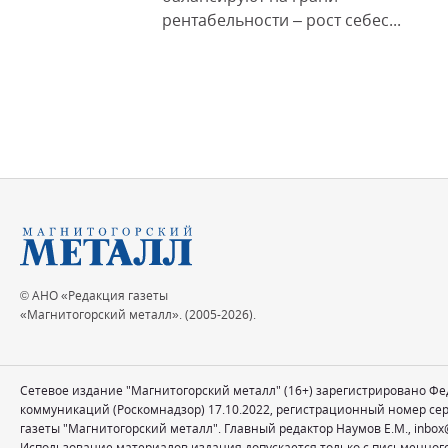
рентабельности – рост себес...
© АНО «Редакция газеты
«Магнитогорский металл». (2005-2026).
Сетевое издание "Магнитогорский металл" (16+) зарегистрировано Ф
коммуникаций (Роскомнадзор) 17.10.2022, регистрационный номер се
газеты "Магнитогорский металл". Главный редактор Наумов Е.М.,
inbox
Использование материалов издания допускается только с письменног