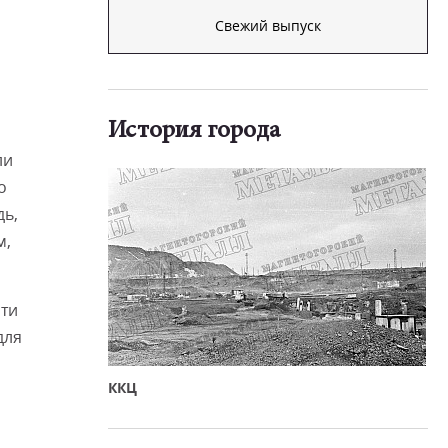
Свежий выпуск
История города
ли
о
дь,
м,
яти
для
ККЦ