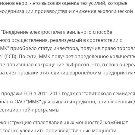
онов евро, - это высокая оценка тех усилий, которые
модернизации производства и снижения экологической
"Внедрение электросталеплавильного способа
ного осуществления, реализуемый в соответствии с
МК" приобрело статус инвестора, получив право торгов
 (ЕСВ). По сути, ММК получает определенное количеств
рое произошло сокращение выбросов. Что, в свою очере
за счет продажи этих единиц европейским предприятия
продажи ЕСВ в 2011-2013 годах составит около семидес
ованы ОАО "ММК" для выплаты кредитов, привлеченных 
вестиционной программы.
реконструкцию сталеплавильных мощностей, комбинат
 не только увеличить производственные мощности