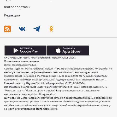
Фоторепортажи
Редакция
АНО «Редакция газеты «Магнитогорский металл». (2005-2026).
Пользовательское соглашение
Digital-агентство Uralmedias
Сетевое издание "Магнитогорский металл" (16+) зарегистрировано Федеральной службой по
надзору в сфере связи, информационных технологий и массовых коммуникаций
(Роскомнадзор) 17.10.2022, регистрационный номер серия ЭЛ № ФС77-84058. Учредитель
Автономная некоммерческая организация "Редакция газеты "Магнитогорский металл".
Главный редактор Наумов Е.М.,
inbox@magmetall.ru
,
+7 (3519) 39-60-74
Использование материалов издания допускается только с письменного разрешения АНО
"Редакция газеты "Магнитогорский металл". Запрос о возможности использования
направляется по адресу
inbox@magmetall.ru
.
Цитирование материалов допускается без согласия правообладателя в объеме, оправданном
целью цитирования, при этом ссылка на источник обязательно должна содержать указание
на "Магнитогорский металл" и являться гиперссылкой на сайт magmetall.ru или на страницу
конкретного материала на сайте magmetall.ru.