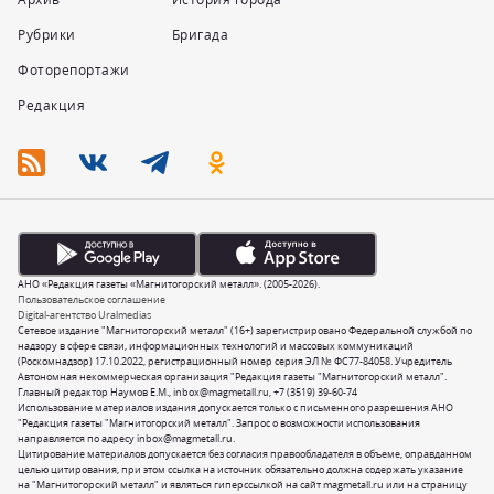
Рубрики
Бригада
Фоторепортажи
Редакция
АНО «Редакция газеты «Магнитогорский металл». (2005-2026).
Пользовательское соглашение
Digital-агентство Uralmedias
Сетевое издание "Магнитогорский металл" (16+) зарегистрировано Федеральной службой по
надзору в сфере связи, информационных технологий и массовых коммуникаций
(Роскомнадзор) 17.10.2022, регистрационный номер серия ЭЛ № ФС77-84058. Учредитель
Автономная некоммерческая организация "Редакция газеты "Магнитогорский металл".
Главный редактор Наумов Е.М.,
inbox@magmetall.ru
,
+7 (3519) 39-60-74
Использование материалов издания допускается только с письменного разрешения АНО
"Редакция газеты "Магнитогорский металл". Запрос о возможности использования
направляется по адресу
inbox@magmetall.ru
.
Цитирование материалов допускается без согласия правообладателя в объеме, оправданном
целью цитирования, при этом ссылка на источник обязательно должна содержать указание
на "Магнитогорский металл" и являться гиперссылкой на сайт magmetall.ru или на страницу