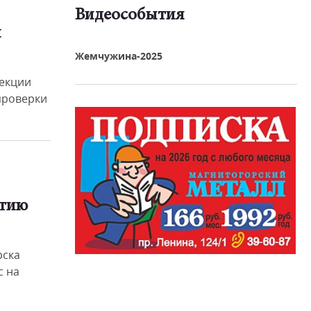
Видеособытия
и
реть видео
Жемчужина-2025
екции
проверки
етию
рска
с на