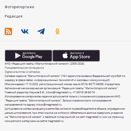
Фоторепортажи
Редакция
АНО «Редакция газеты «Магнитогорский металл». (2005-2026).
Пользовательское соглашение
Digital-агентство Uralmedias
Сетевое издание "Магнитогорский металл" (16+) зарегистрировано Федеральной службой по
надзору в сфере связи, информационных технологий и массовых коммуникаций
(Роскомнадзор) 17.10.2022, регистрационный номер серия ЭЛ № ФС77-84058. Учредитель
Автономная некоммерческая организация "Редакция газеты "Магнитогорский металл".
Главный редактор Наумов Е.М.,
inbox@magmetall.ru
,
+7 (3519) 39-60-74
Использование материалов издания допускается только с письменного разрешения АНО
"Редакция газеты "Магнитогорский металл". Запрос о возможности использования
направляется по адресу
inbox@magmetall.ru
.
Цитирование материалов допускается без согласия правообладателя в объеме, оправданном
целью цитирования, при этом ссылка на источник обязательно должна содержать указание
на "Магнитогорский металл" и являться гиперссылкой на сайт magmetall.ru или на страницу
конкретного материала на сайте magmetall.ru.