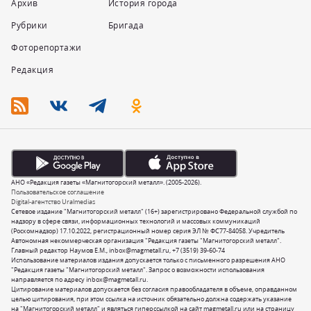
Архив
История города
Рубрики
Бригада
Фоторепортажи
Редакция
АНО «Редакция газеты «Магнитогорский металл». (2005-2026).
Пользовательское соглашение
Digital-агентство Uralmedias
Сетевое издание "Магнитогорский металл" (16+) зарегистрировано Федеральной службой по
надзору в сфере связи, информационных технологий и массовых коммуникаций
(Роскомнадзор) 17.10.2022, регистрационный номер серия ЭЛ № ФС77-84058. Учредитель
Автономная некоммерческая организация "Редакция газеты "Магнитогорский металл".
Главный редактор Наумов Е.М.,
inbox@magmetall.ru
,
+7 (3519) 39-60-74
Использование материалов издания допускается только с письменного разрешения АНО
"Редакция газеты "Магнитогорский металл". Запрос о возможности использования
направляется по адресу
inbox@magmetall.ru
.
Цитирование материалов допускается без согласия правообладателя в объеме, оправданном
целью цитирования, при этом ссылка на источник обязательно должна содержать указание
на "Магнитогорский металл" и являться гиперссылкой на сайт magmetall.ru или на страницу