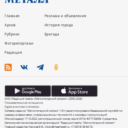
Главная
Реклама и объявления
Архив
История города
Рубрики
Бригада
Фоторепортажи
Редакция
АНО «Редакция газеты «Магнитогорский металл». (2005-2026).
Пользовательское соглашение
Digital-агентство Uralmedias
Сетевое издание "Магнитогорский металл" (16+) зарегистрировано Федеральной службой по
надзору в сфере связи, информационных технологий и массовых коммуникаций
(Роскомнадзор) 17.10.2022, регистрационный номер серия ЭЛ № ФС77-84058. Учредитель
Автономная некоммерческая организация "Редакция газеты "Магнитогорский металл".
Главный редактор Наумов Е.М.,
inbox@magmetall.ru
,
+7 (3519) 39-60-74