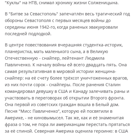
"Куклы" на НТВ, снимал хронику жизни Солженицына.
В "Битве за Севастополь" запечатлён весь трагический год
обороны Севастополя с первых месяцев войны до
середины июня 1942-го, когда раненых эвакуировали
последней подлодкой.
В центре повествования вчерашняя студентка-историк,
планеристка, мать маленького сына, а в Великую
Отечественную - снайпер, лейтенант Людмила
Павличенко. К началу войны ей всего двадцать пять. Она
самая результативная в мировой истории женщина-
снайпер: на её счету более трёхсот уничтоженных врагов,
из них почти сорок - снайперы. После ранения Сталин
командировал девушку в США и Канаду залечивать раны и
участвовать в переговорах об открытии Второго фронта.
Она первой из советских граждан вошла в Белый дом.
Песня "Мисс Павличенко", которую ей посвятили в
Америке, - не киновымысел. Так же, как и её знаменитая
фраза о том, не пора ли американцам перестать прятаться
за её спиной. Северная Америка оценила героиню: в США