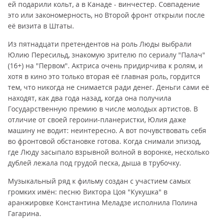
ей подарили кольт, а в Канаде - винчестер. Совпадение
это или закономерность, но Второй фронт открыли после
её визита в Штаты.
Из пятнадцати претендентов на роль Люды выбрали
Юлию Пересильд, знакомую зрителю по сериалу "Палач"
(16+) на "Первом". Актриса очень придирчива к ролям, и
хотя в кино это только вторая её главная роль, гордится
тем, что никогда не снимается ради денег. Деньги сами её
находят, как два года назад, когда она получила
Государственную премию в числе молодых артистов. В
отличие от своей героини-планеристки, Юлия даже
машину не водит: неинтересно. А вот почувствовать себя
во фронтовой обстановке готова. Когда снимали эпизод,
где Люду засыпало взрывной волной в воронке, несколько
дублей лежала под грудой песка, дыша в трубочку.
Музыкальный ряд к фильму создан с участием самых
громких имён: песню Виктора Цоя "Кукушка" в
аранжировке Константина Меладзе исполнила Полина
Гагарина.