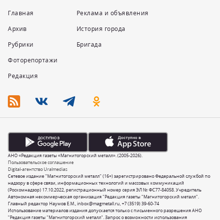
Главная
Реклама и объявления
Архив
История города
Рубрики
Бригада
Фоторепортажи
Редакция
АНО «Редакция газеты «Магнитогорский металл». (2005-2026).
Пользовательское соглашение
Digital-агентство Uralmedias
Сетевое издание "Магнитогорский металл" (16+) зарегистрировано Федеральной службой по
надзору в сфере связи, информационных технологий и массовых коммуникаций
(Роскомнадзор) 17.10.2022, регистрационный номер серия ЭЛ № ФС77-84058. Учредитель
Автономная некоммерческая организация "Редакция газеты "Магнитогорский металл".
Главный редактор Наумов Е.М.,
inbox@magmetall.ru
,
+7 (3519) 39-60-74
Использование материалов издания допускается только с письменного разрешения АНО
"Редакция газеты "Магнитогорский металл". Запрос о возможности использования