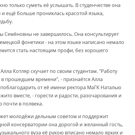
жно только суметь её услышать. В студенчестве она
 и ещё больше прониклась красотой языка,
дьбу.
лы Семёновны не завершилось. Она консультирует
емецкой фонетики - на этом языке написано немало
емится стать настоящим профи, без хорошего
, Алла Котляр скучает по своим студентам. "Работу
й в прошедшем времени", - признаётся Алла
 поблагодарить от её имени ректора МаГК Наталью
ожито вместе, - горести и радости, разочарования и
ю почти в полвека.
ожет молодёжи дельным советом и поддержит
одной консерватории она дорогой и желанный гость,
музыкального вуза её рукою вписано немало ярких и