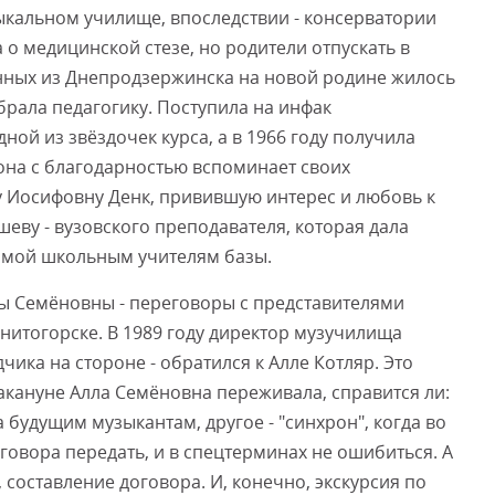
зыкальном училище, впоследствии - консерватории
 о медицинской стезе, но родители отпускать в
Смот
анных из Днепродзержинска на новой родине жилось
ыбрала педагогику. Поступила на инфак
ной из звёздочек курса, а в 1966 году получила
 она с благодарностью вспоминает своих
лу Иосифовну Денк, привившую интерес и любовь к
ву - вузовского преподавателя, которая дала
имой школьным учителям базы.
ы Семёновны - переговоры с представителями
нитогорске. В 1989 году директор музучилища
чика на стороне - обратился к Алле Котляр. Это
акануне Алла Семёновна переживала, справится ли:
 будущим музыкантам, другое - "синхрон", когда во
говора передать, и в спецтерминах не ошибиться. А
составление договора. И, конечно, экскурсия по