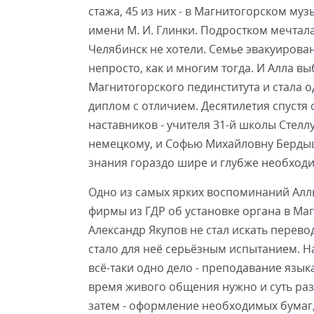
стажа, 45 из них - в Магнитогорском му
имени М. И. Глинки. Подростком мечтала
Челябинск не хотели. Семье эвакуиров
непросто, как и многим тогда. И Алла в
Магнитогорского пединститута и стала од
диплом с отличием. Десятилетия спустя
наставников - учителя 31-й школы Стел
немецкому, и Софью Михайловну Бердыше
знания гораздо шире и глубже необход
Одно из самых ярких воспоминаний Алл
фирмы из ГДР об установке органа в Маг
Александр Якупов не стал искать перевод
стало для неё серьёзным испытанием. Н
всё-таки одно дело - преподавание языка
время живого общения нужно и суть раз
затем - оформление необходимых бумаг, 