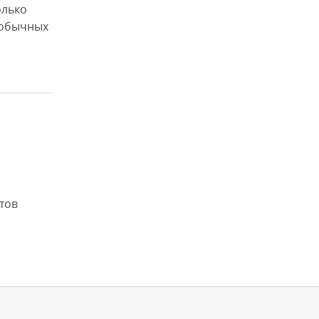
олько
 обычных
тов