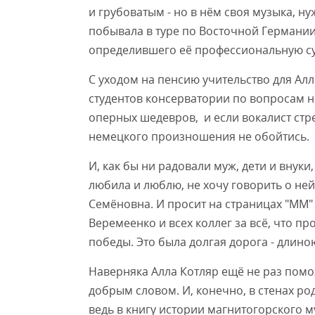
и грубоватым - но в нём своя музыка, ну
побывала в туре по Восточной Германии
определившего её профессиональную су
С уходом на пенсию учительство для Ал
студентов консерватории по вопросам н
оперных шедевров, и если вокалист стр
немецкого произношения не обойтись.
И, как бы ни радовали муж, дети и внуки
любила и люблю, не хочу говорить о не
Семёновна. И просит на страницах "ММ"
Веремеенко и всех коллег за всё, что пр
победы. Это была долгая дорога - длино
Наверняка Алла Котляр ещё не раз пом
добрым словом. И, конечно, в стенах р
ведь в книгу истории магнитогорского 