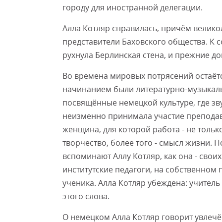
городу для иностранной делегации.
Алла Котляр справилась, причём великол
представители Баховского общества. К с
рухнула Берлинская стена, и прежние до
Во времена мировых потрясений остаёт
начинанием были литературно-музыкаль
посвящённые немецкой культуре, где зву
неизменно принимала участие преподав
женщина, для которой работа - не толь
творчество, более того - смысл жизни.
вспоминают Аллу Котляр, как она - свои
институтские педагоги, на собственном
ученика. Алла Котляр убеждена: учител
этого слова.
О немецком Алла Котляр говорит увлечё