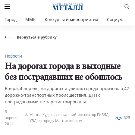
Город
ММК
Конкурсы и мероприятия
Социум
Р
Вернуться в рубрику
Новости
На дорогах города в выходные
без пострадавших не обошлось
Вчера, 4 апреля, на дорогах и улицах города произошло 42
дорожно-транспортных происшествия. ДТП с
пострадавшими не зарегистрированы.
5
Жанна Худякова, старший инспектор ГИБДД
апреля
325
УВД по городу Магнитогорску
2011