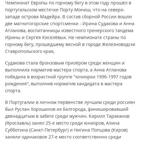
Чемпионат Европы по горному бегу в этом году прошёл в
португальском местечке Порту-Мониш, что на северо-
западе острова Мадейра. В состав сборной России вошли
две магнитогорские спортсменки - Ирина Судакова и Анна
Атланова, воспитанницы известного тренерского тандема
Ирины и Сергея Киселёвых. На чемпионате страны по
горному бегу, прошедшему весной в городе Железноводске
Ставропольского края,
Судакова стала бронзовым призёром среди женщин и
выполнила норматив мастера спорта, а Анна Атланова
победила в возрастной группе "юниорки 1996-1997 годов
рождения", выполнив норматив кандидата в мастера
спорта.
В Португалии в личном первенстве лучшим среди россиян
был Руслан Хорошилов из Белгорода, финишировавший
двенадцатым в забеге среди мужчин. Кирилл Тараканов
(Ярославль) занял 25-е место среди юниоров, Алина
Субботина (Санкт-Петербург) и Нигина Попцова (Киров)
заняли одинаковое 27-е место соответственно среди