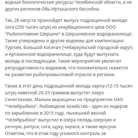
водные биологические ресурсы Челябинской области, а не
других регионов Обь-Иртышского бассейна.
Так, 28 августа произойдёт выпуск подращенной молоди
сига (250 тысяч штук) из инкубационного цеха ООО
"Рыбопитомник Шершни" в Шершневское водохранилище.
Также утверждены и другие водоемы для компенсации:
Тургояк, Большой Кисегач (Чебаркульский городской округ)
и Аргазинское водохранилище, куда будут выпускать
молодь в последующем. Такие мероприятия увеличат
репродуктивность водоемов, что положительно скажется
на развитии рыбопромысловой отрасли в регионе.
Также в этот день подращенной молодь карпа (12-15 тысяч
штук) навеской 20-25 граммов выпустят озеро
Синеглазово. Мальки выращены на предприятии ОАО
"Челябрыбхоз". Рыбоводное хозяйство - один из лидеров
по зарыблению в 2015 году. Нынешней весной
"Челябрыбхоз" выпустил в озёра пелядь озерную и
речную, рипуса, сига, щуку, карася, а также муксуна.
Отметим, что в этом году усилился контроль за