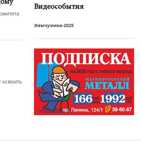
дому
Видеособытия
омитета
реть видео
Жемчужина-2025
 освоить