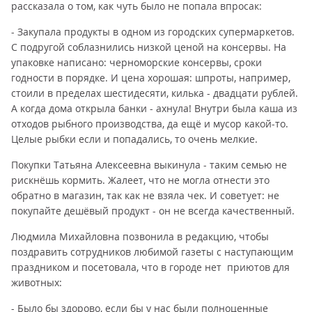
рассказала о том, как чуть было не попала впросак:
- Закупала продукты в одном из городских супермаркетов.
С подругой соблазнились низкой ценой на консервы. На
упаковке написано: черноморские консервы, сроки
годности в порядке. И цена хорошая: шпроты, например,
стоили в пределах шестидесяти, килька - двадцати рублей.
А когда дома открыла банки - ахнула! Внутри была каша из
отходов рыбного производства, да ещё и мусор какой-то.
Целые рыбки если и попадались, то очень мелкие.
Покупки Татьяна Алексеевна выкинула - таким семью не
рискнёшь кормить. Жалеет, что не могла отнести это
обратно в магазин, так как не взяла чек. И советует: не
покупайте дешёвый продукт - он не всегда качественный.
Людмила Михайловна позвонила в редакцию, чтобы
поздравить сотрудников любимой газеты с наступающим
праздником и посетовала, что в городе нет приютов для
животных:
- Было бы здорово, если бы у нас были полноценные