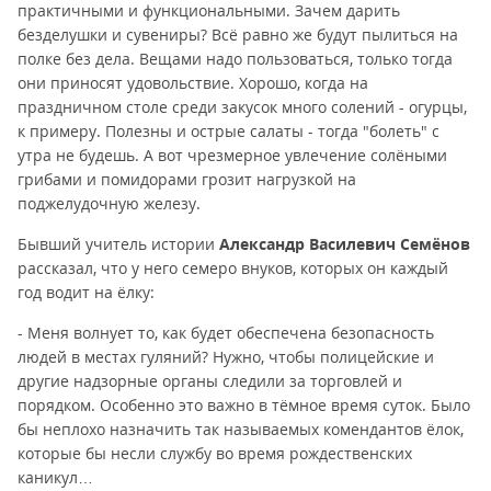
практичными и функциональными. Зачем дарить
безделушки и сувениры? Всё равно же будут пылиться на
полке без дела. Вещами надо пользоваться, только тогда
они приносят удовольствие. Хорошо, когда на
праздничном столе среди закусок много солений - огурцы,
к примеру. Полезны и острые салаты - тогда "болеть" с
утра не будешь. А вот чрезмерное увлечение солёными
грибами и помидорами грозит нагрузкой на
поджелудочную железу.
Бывший учитель истории
Александр Василевич Семёнов
рассказал, что у него семеро внуков, которых он каждый
год водит на ёлку:
- Меня волнует то, как будет обеспечена безопасность
людей в местах гуляний? Нужно, чтобы полицейские и
другие надзорные органы следили за торговлей и
порядком. Особенно это важно в тёмное время суток. Было
бы неплохо назначить так называемых комендантов ёлок,
которые бы несли службу во время рождественских
каникул…