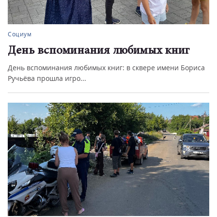
Социум
День вспоминания любимых книг
День вспоминания любимых книг: в сквере имени Бориса
Ручьёва прошла игро...