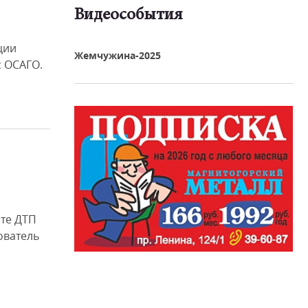
Видеособытия
реть видео
ции
Жемчужина-2025
 ОСАГО.
ате ДТП
ователь