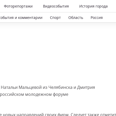
Фоторепортажи
Видеособытия
История города
События и комментарии
Спорт
Область
Россия
Натальи Мальцевой из Челябинска и Дмитрия
сероссийском молодежном форуме
е новых направлений своих фирм. Следует также отметит