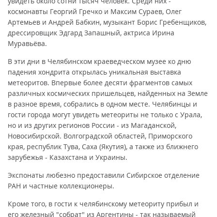
увидеть около сотни тысяч человек. Среди них -
космонавты Георгий Гречко и Максим Сураев, Олег
Артемьев и Андрей Бабкин, музыкант Борис Гребенщиков,
дрессировщик Эдгард Запашный, актриса Ирина
Муравьёва.
В эти дни в Челябинском краеведческом музее ко дню
падения хондрита открылась уникальная выставка
метеоритов. Впервые более десяти фрагментов самых
различных космических пришельцев, найденных на Земле
в разное время, собрались в одном месте. Челябинцы и
гости города могут увидеть метеориты не только с Урала,
но и из других регионов России - из Магаданской,
Новосибирской. Волгоградской областей, Приморского
края, республик Тува, Саха (Якутия), а также из ближнего
зарубежья - Казахстана и Украины.
Экспонаты любезно предоставили Сибирское отделение
РАН и частные коллекционеры.
Кроме того, в гости к челябинскому метеориту прибыл и
его железный "собрат" из Аргентины - так называемый