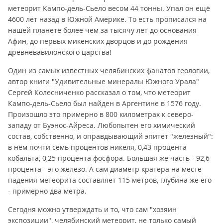
метеорит Кампо-дель-Сьело весом 44 тонны. Упал он ещё
4600 лет назад в Южной Америке. То есть прописался на
нашей планете более чем за тысячу лет до основания
Афин, до первых микенских дворцов и до рождения
древневавилонского царства!
Один из самых известных челябинских фанатов геологии,
автор книги "Удивительные минералы Южного Урала"
Сергей Колесниченко рассказал о том, что метеорит
Кампо-дель-Сьело был найден в Аргентине в 1576 году.
Произошло это примерно в 800 километрах к северо-
западу от Буэнос-Айреса. Любопытен его химический
состав, собственно, и оправдывающий эпитет "железный":
в нём почти семь процентов никеля, 0,43 процента
кобальта, 0,25 процента фосфора. Большая же часть - 92,6
процента - это железо. А сам диаметр кратера на месте
падения метеорита составляет 115 метров, глубина же его
- примерно два метра.
Сегодня можно утверждать и то, что сам "хозяин
экспозиции", челябинский метеорит, не только самый