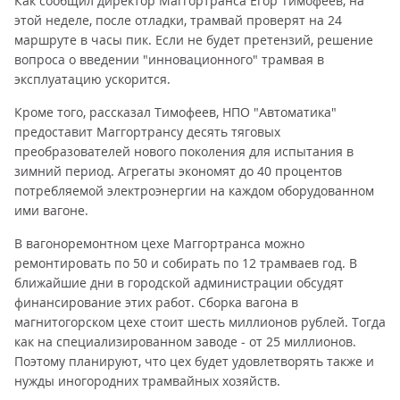
Как сообщил директор Маггортранса Егор Тимофеев, на
этой неделе, после отладки, трамвай проверят на 24
маршруте в часы пик. Если не будет претензий, решение
вопроса о введении "инновационного" трамвая в
эксплуатацию ускорится.
Кроме того, рассказал Тимофеев, НПО "Автоматика"
предоставит Маггортрансу десять тяговых
преобразователей нового поколения для испытания в
зимний период. Агрегаты экономят до 40 процентов
потребляемой электроэнергии на каждом оборудованном
ими вагоне.
В вагоноремонтном цехе Маггортранса можно
ремонтировать по 50 и собирать по 12 трамваев год. В
ближайшие дни в городской администрации обсудят
финансирование этих работ. Сборка вагона в
магнитогорском цехе стоит шесть миллионов рублей. Тогда
как на специализированном заводе - от 25 миллионов.
Поэтому планируют, что цех будет удовлетворять также и
нужды иногородних трамвайных хозяйств.