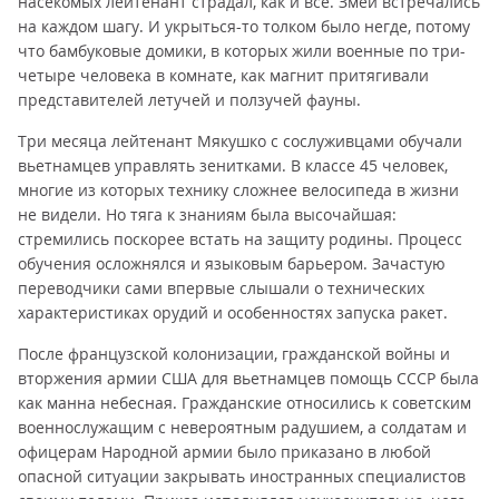
насекомых лейтенант страдал, как и все. Змеи встречались
на каждом шагу. И укрыться-то толком было негде, потому
что бамбуковые домики, в которых жили военные по три-
четыре человека в комнате, как магнит притягивали
представителей летучей и ползучей фауны.
Три месяца лейтенант Мякушко с сослуживцами обучали
вьетнамцев управлять зенитками. В классе 45 человек,
многие из которых технику сложнее велосипеда в жизни
не видели. Но тяга к знаниям была высочайшая:
стремились поскорее встать на защиту родины. Процесс
обучения осложнялся и языковым барьером. Зачастую
переводчики сами впервые слышали о технических
характеристиках орудий и особенностях запуска ракет.
После французской колонизации, гражданской войны и
вторжения армии США для вьетнамцев помощь СССР была
как манна небесная. Гражданские относились к советским
военнослужащим с невероятным радушием, а солдатам и
офицерам Народной армии было приказано в любой
опасной ситуации закрывать иностранных специалистов