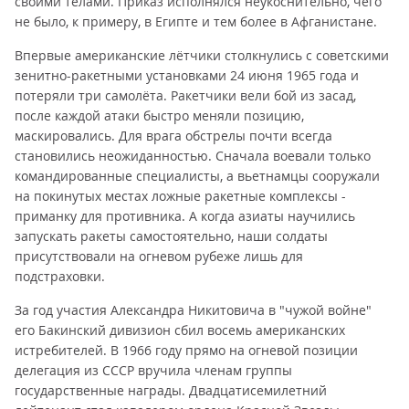
своими телами. Приказ исполнялся неукоснительно, чего
не было, к примеру, в Египте и тем более в Афганистане.
Впервые американские лётчики столкнулись с советскими
зенитно-ракетными установками 24 июня 1965 года и
потеряли три самолёта. Ракетчики вели бой из засад,
после каждой атаки быстро меняли позицию,
маскировались. Для врага обстрелы почти всегда
становились неожиданностью. Сначала воевали только
командированные специалисты, а вьетнамцы сооружали
на покинутых местах ложные ракетные комплексы -
приманку для противника. А когда азиаты научились
запускать ракеты самостоятельно, наши солдаты
присутствовали на огневом рубеже лишь для
подстраховки.
За год участия Александра Никитовича в "чужой войне"
его Бакинский дивизион сбил восемь американских
истребителей. В 1966 году прямо на огневой позиции
делегация из СССР вручила членам группы
государственные награды. Двадцатисемилетний