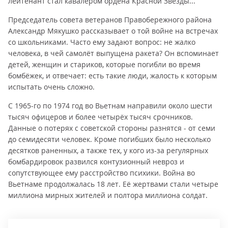
лейтенант стал кавалером ордена Красной Звезды...
Председатель совета ветеранов Правобережного района
Александр Мякушко рассказывает о той войне на встречах
со школьниками. Часто ему задают вопрос: не жалко
человека, в чей самолёт выпущена ракета? Он вспоминает
детей, женщин и стариков, которые погибли во время
бомбёжек, и отвечает: есть такие люди, жалость к которым
испытать очень сложно.
С 1965-го по 1974 год во Вьетнам направили около шести
тысяч офицеров и более четырёх тысяч срочников.
Данные о потерях с советской стороны разнятся - от семи
до семидесяти человек. Кроме погибших было несколько
десятков раненных, а также тех, у кого из-за регулярных
бомбардировок развился контузионный невроз и
сопутствующее ему расстройство психики. Война во
Вьетнаме продолжалась 18 лет. Её жертвами стали четыре
миллиона мирных жителей и полтора миллиона солдат.