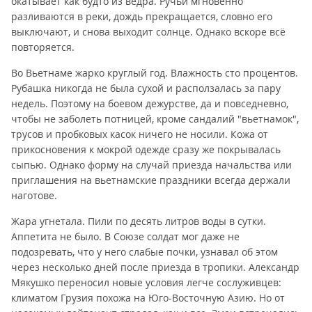
окатывает как будто из ведра. Ручьи мгновенно
разливаются в реки, дождь прекращается, словно его
выключают, и снова выходит солнце. Однако вскоре всё
повторяется.
Во Вьетнаме жарко круглый год. Влажность сто процентов.
Рубашка никогда не была сухой и расползалась за пару
недель. Поэтому на боевом дежурстве, да и повседневно,
чтобы не заболеть потницей, кроме сандалий "вьетнамок",
трусов и пробковых касок ничего не носили. Кожа от
прикосновения к мокрой одежде сразу же покрывалась
сыпью. Однако форму на случай приезда начальства или
приглашения на вьетнамские праздники всегда держали
наготове.
Жара угнетала. Пили по десять литров воды в сутки.
Аппетита не было. В Союзе солдат мог даже не
подозревать, что у него слабые почки, узнавал об этом
через несколько дней после приезда в тропики. Александр
Мякушко переносил новые условия легче сослуживцев:
климатом Грузия похожа на Юго-Восточную Азию. Но от