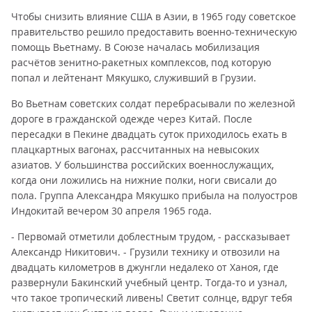
Чтобы снизить влияние США в Азии, в 1965 году советское
правительство решило предоставить военно-техническую
помощь Вьетнаму. В Союзе началась мобилизация
расчётов зенитно-ракетных комплексов, под которую
попал и лейтенант Мякушко, служивший в Грузии.
Во Вьетнам советских солдат перебрасывали по железной
дороге в гражданской одежде через Китай. После
пересадки в Пекине двадцать суток приходилось ехать в
плацкартных вагонах, рассчитанных на невысоких
азиатов. У большинства российских военнослужащих,
когда они ложились на нижние полки, ноги свисали до
пола. Группа Александра Мякушко прибыла на полуостров
Индокитай вечером 30 апреля 1965 года.
- Первомай отметили доблестным трудом, - рассказывает
Александр Никитович. - Грузили технику и отвозили на
двадцать километров в джунгли недалеко от Ханоя, где
развернули Бакинский учебный центр. Тогда-то и узнал,
что такое тропический ливень! Светит солнце, вдруг тебя