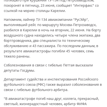
погибшего при крушении ТУ-134 под Петрозаводском,
похоронят в пятницу, 23 июня, сообщает "Интерфакс" со
ссылкой на мэрию столицы Карелии.
Напомним, лайнер ТУ-134 авиакомпании "РусЭйр",
выполнявший рейс по маршруту Москва-Петрозаводск,
разбился в Карелии в ночь на вторник, 22 июня. На борту
воздушного судна находились четыре члена экипажа, два
бортпроводника, два специалиста по техническому
обслуживанию и 43 пассажира. По последним данным, в
результате авиакатастрофы погибли 45 человек, семь
тяжело ранены.
Соболезнования в связи с гибелью Петтая высказали
депутаты Госдумы.
Департамент судейства и инспектирования Российского
футбольного союза (РФС) также выразил соболезнования в
связи с гибелью футбольного арбитра.
"В авиакатастрофе погиб наш друг, коллега, прекрасный,
светлый, жизнерадостный человек, арбитр ФИФА