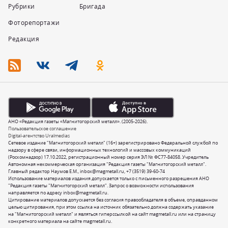
Рубрики
Бригада
Фоторепортажи
Редакция
АНО «Редакция газеты «Магнитогорский металл». (2005-2026).
Пользовательское соглашение
Digital-агентство Uralmedias
Сетевое издание "Магнитогорский металл" (16+) зарегистрировано Федеральной службой по
надзору в сфере связи, информационных технологий и массовых коммуникаций
(Роскомнадзор) 17.10.2022, регистрационный номер серия ЭЛ № ФС77-84058. Учредитель
Автономная некоммерческая организация "Редакция газеты "Магнитогорский металл".
Главный редактор Наумов Е.М.,
inbox@magmetall.ru
,
+7 (3519) 39-60-74
Использование материалов издания допускается только с письменного разрешения АНО
"Редакция газеты "Магнитогорский металл". Запрос о возможности использования
направляется по адресу
inbox@magmetall.ru
.
Цитирование материалов допускается без согласия правообладателя в объеме, оправданном
целью цитирования, при этом ссылка на источник обязательно должна содержать указание
на "Магнитогорский металл" и являться гиперссылкой на сайт magmetall.ru или на страницу
конкретного материала на сайте magmetall.ru.