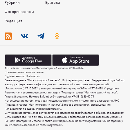
Рубрики
Бригада
Фоторепортажи
Редакция
АНО «Редакция газеты «Магнитогорский металл». (2005-2026).
Пользовательское соглашение
Digital-агентство Uralmedias
Сетевое издание "Магнитогорский металл" (16+) зарегистрировано Федеральной службой по
надзору в сфере связи, информационных технологий и массовых коммуникаций
(Роскомнадзор) 17.10.2022, регистрационный номер серия ЭЛ № ФС77-84058. Учредитель
Автономная некоммерческая организация "Редакция газеты "Магнитогорский металл".
Главный редактор Наумов Е.М.,
inbox@magmetall.ru
,
+7 (3519) 39-60-74
Использование материалов издания допускается только с письменного разрешения АНО
"Редакция газеты "Магнитогорский металл". Запрос о возможности использования
направляется по адресу
inbox@magmetall.ru
.
Цитирование материалов допускается без согласия правообладателя в объеме, оправданном
целью цитирования, при этом ссылка на источник обязательно должна содержать указание
на "Магнитогорский металл" и являться гиперссылкой на сайт magmetall.ru или на страницу
конкретного материала на сайте magmetall.ru.