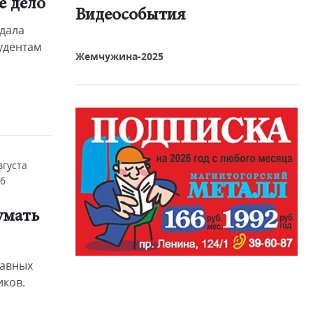
е дело
Видеособытия
дала
реть видео
удентам
Жемчужина-2025
вгуста
6
умать
лавных
ков.