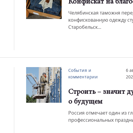
Конфискат на благо
Челябинская таможня пере
Смот
конфискованную одежду ст
Старобельск...
События и
6 а
комментарии
202
Строить – значит д
о будущем
Россия отмечает один из г
профессиональных праздни