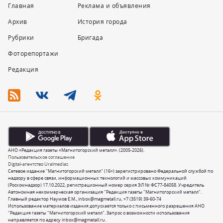
Главная
Реклама и объявления
Архив
История города
Рубрики
Бригада
Фоторепортажи
Редакция
АНО «Редакция газеты «Магнитогорский металл». (2005-2026).
Пользовательское соглашение
Digital-агентство Uralmedias
Сетевое издание "Магнитогорский металл" (16+) зарегистрировано Федеральной службой по
надзору в сфере связи, информационных технологий и массовых коммуникаций
(Роскомнадзор) 17.10.2022, регистрационный номер серия ЭЛ № ФС77-84058. Учредитель
Автономная некоммерческая организация "Редакция газеты "Магнитогорский металл".
Главный редактор Наумов Е.М.,
inbox@magmetall.ru
,
+7 (3519) 39-60-74
Использование материалов издания допускается только с письменного разрешения АНО
"Редакция газеты "Магнитогорский металл". Запрос о возможности использования
направляется по адресу
inbox@magmetall.ru
.