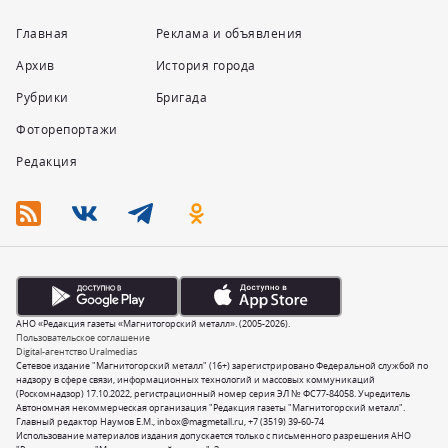
Главная
Реклама и объявления
Архив
История города
Рубрики
Бригада
Фоторепортажи
Редакция
АНО «Редакция газеты «Магнитогорский металл». (2005-2026).
Пользовательское соглашение
Digital-агентство Uralmedias
Сетевое издание "Магнитогорский металл" (16+) зарегистрировано Федеральной службой по
надзору в сфере связи, информационных технологий и массовых коммуникаций
(Роскомнадзор) 17.10.2022, регистрационный номер серия ЭЛ № ФС77-84058. Учредитель
Автономная некоммерческая организация "Редакция газеты "Магнитогорский металл".
Главный редактор Наумов Е.М.,
inbox@magmetall.ru
,
+7 (3519) 39-60-74
Использование материалов издания допускается только с письменного разрешения АНО