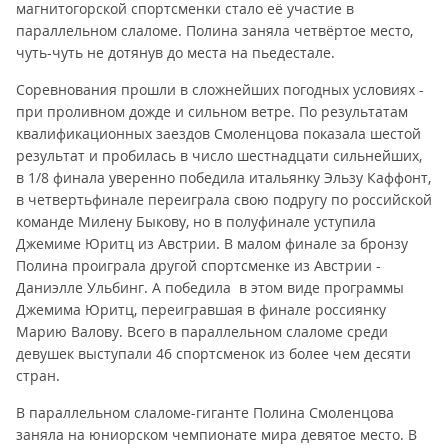
магнитогорской спортсменки стало её участие в
параллельном слаломе. Полина заняла четвёртое место,
чуть-чуть не дотянув до места на пьедестале.
Соревнования прошли в сложнейших погодных условиях -
при проливном дожде и сильном ветре. По результатам
квалификационных заездов Смоленцова показала шестой
результат и пробилась в число шестнадцати сильнейших,
в 1/8 финала уверенно победила итальянку Эльзу Каффонт,
в четвертьфинале переиграла свою подругу по российской
команде Милену Быкову, но в полуфинале уступила
Джемиме Юритц из Австрии. В малом финале за бронзу
Полина проиграла другой спортсменке из Австрии -
Даниэлле Ульбинг. А победила в этом виде программы
Джемима Юритц, переигравшая в финале россиянку
Марию Валову. Всего в параллельном слаломе среди
девушек выступали 46 спортсменок из более чем десяти
стран.
В параллельном слаломе-гиганте Полина Смоленцова
заняла на юниорском чемпионате мира девятое место. В