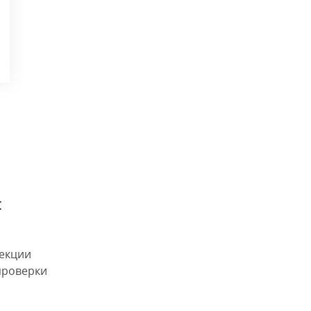
и
екции
проверки