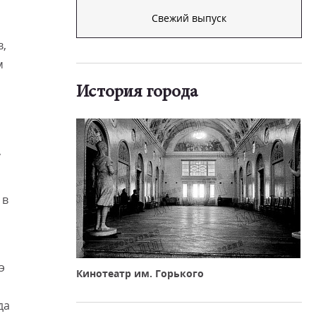
Свежий выпуск
в,
м
История города
,
 в
э
Кинотеатр им. Горького
да