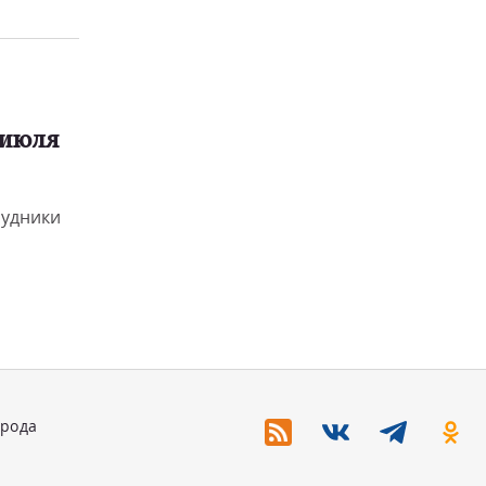
 июля
рудники
орода