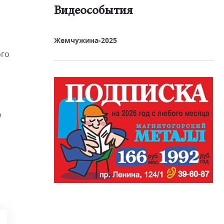
Видеособытия
реть видео
Жемчужина-2025
ого
9