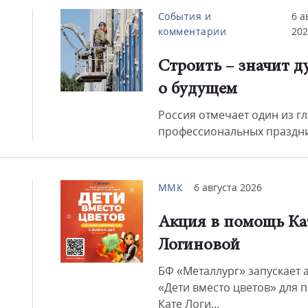
События и
6 а
комментарии
202
Смот
Строить – значит д
о будущем
Россия отмечает один из г
профессиональных праздни
ММК
6 августа 2026
Акция в помощь Ка
Логиновой
БФ «Металлург» запускает 
«Дети вместо цветов» для
Кате Логи...