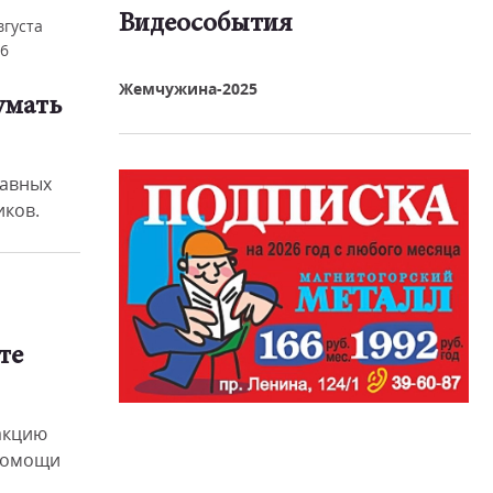
Видеособытия
вгуста
6
реть видео
Жемчужина-2025
умать
лавных
ков.
те
акцию
 помощи