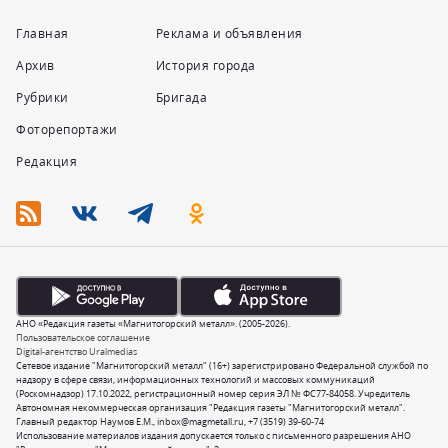
Главная
Реклама и объявления
Архив
История города
Рубрики
Бригада
Фоторепортажи
Редакция
АНО «Редакция газеты «Магнитогорский металл». (2005-2026).
Пользовательское соглашение
Digital-агентство Uralmedias
Сетевое издание "Магнитогорский металл" (16+) зарегистрировано Федеральной службой по
надзору в сфере связи, информационных технологий и массовых коммуникаций
(Роскомнадзор) 17.10.2022, регистрационный номер серия ЭЛ № ФС77-84058. Учредитель
Автономная некоммерческая организация "Редакция газеты "Магнитогорский металл".
Главный редактор Наумов Е.М.,
inbox@magmetall.ru
,
+7 (3519) 39-60-74
Использование материалов издания допускается только с письменного разрешения АНО