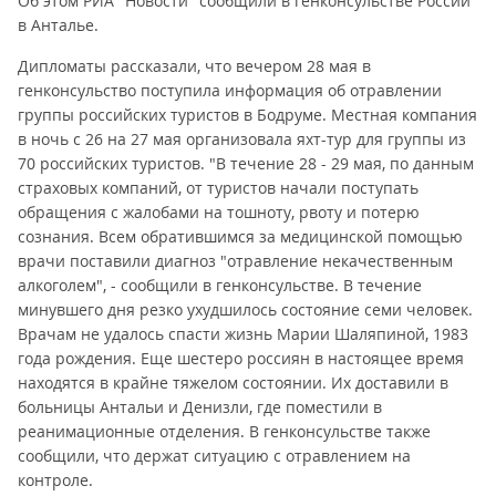
Об этом РИА "Новости" сообщили в генконсульстве России
в Анталье.
Дипломаты рассказали, что вечером 28 мая в
генконсульство поступила информация об отравлении
группы российских туристов в Бодруме. Местная компания
в ночь с 26 на 27 мая организовала яхт-тур для группы из
70 российских туристов. "В течение 28 - 29 мая, по данным
страховых компаний, от туристов начали поступать
обращения с жалобами на тошноту, рвоту и потерю
сознания. Всем обратившимся за медицинской помощью
врачи поставили диагноз "отравление некачественным
алкоголем", - сообщили в генконсульстве. В течение
минувшего дня резко ухудшилось состояние семи человек.
Врачам не удалось спасти жизнь Марии Шаляпиной, 1983
года рождения. Еще шестеро россиян в настоящее время
находятся в крайне тяжелом состоянии. Их доставили в
больницы Антальи и Денизли, где поместили в
реанимационные отделения. В генконсульстве также
сообщили, что держат ситуацию с отравлением на
контроле.