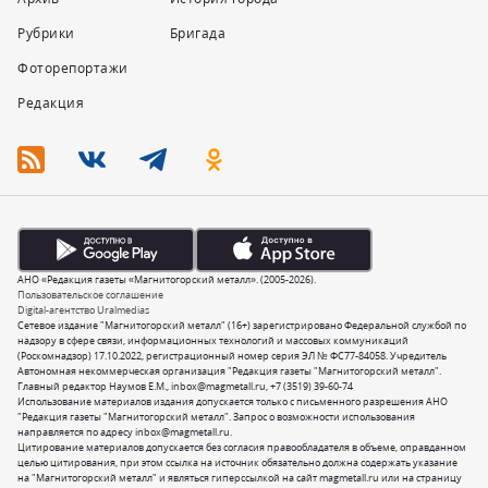
Рубрики
Бригада
Фоторепортажи
Редакция
АНО «Редакция газеты «Магнитогорский металл». (2005-2026).
Пользовательское соглашение
Digital-агентство Uralmedias
Сетевое издание "Магнитогорский металл" (16+) зарегистрировано Федеральной службой по
надзору в сфере связи, информационных технологий и массовых коммуникаций
(Роскомнадзор) 17.10.2022, регистрационный номер серия ЭЛ № ФС77-84058. Учредитель
Автономная некоммерческая организация "Редакция газеты "Магнитогорский металл".
Главный редактор Наумов Е.М.,
inbox@magmetall.ru
,
+7 (3519) 39-60-74
Использование материалов издания допускается только с письменного разрешения АНО
"Редакция газеты "Магнитогорский металл". Запрос о возможности использования
направляется по адресу
inbox@magmetall.ru
.
Цитирование материалов допускается без согласия правообладателя в объеме, оправданном
целью цитирования, при этом ссылка на источник обязательно должна содержать указание
на "Магнитогорский металл" и являться гиперссылкой на сайт magmetall.ru или на страницу