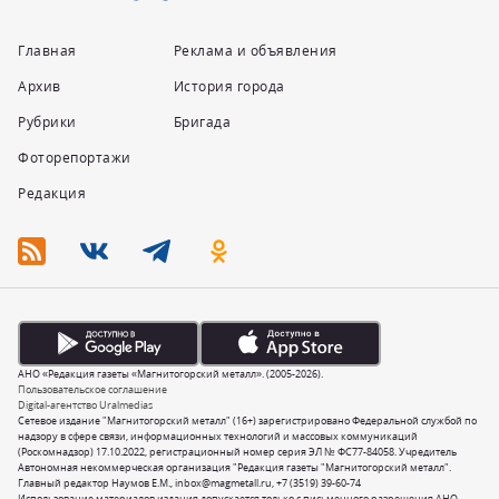
Главная
Реклама и объявления
Архив
История города
Рубрики
Бригада
Фоторепортажи
Редакция
АНО «Редакция газеты «Магнитогорский металл». (2005-2026).
Пользовательское соглашение
Digital-агентство Uralmedias
Сетевое издание "Магнитогорский металл" (16+) зарегистрировано Федеральной службой по
надзору в сфере связи, информационных технологий и массовых коммуникаций
(Роскомнадзор) 17.10.2022, регистрационный номер серия ЭЛ № ФС77-84058. Учредитель
Автономная некоммерческая организация "Редакция газеты "Магнитогорский металл".
Главный редактор Наумов Е.М.,
inbox@magmetall.ru
,
+7 (3519) 39-60-74
Использование материалов издания допускается только с письменного разрешения АНО