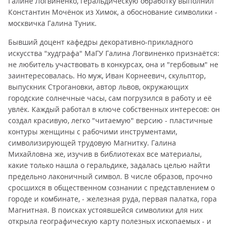
Галине Логвиненко, геральдическую обработку выполнил
Константин Мочёнок из Химок, а обоснование символики -
москвичка Галина Туник.
Бывший доцент кафедры декоративно-прикладного
искусства "худграфа" МаГУ Галина Логвиненко признаётся:
не любитель участвовать в конкурсах, она и "гербовым" не
заинтересовалась. Но муж, Иван Корнеевич, скульптор,
выпускник Строгановки, автор львов, окружающих
городские солнечные часы, сам погрузился в работу и её
увлёк. Каждый работал в ключе собственных интересов: он
создал красивую, легко "читаемую" версию - пластичные
контуры женщины с рабочими инструментами,
символизирующей трудовую Магнитку. Галина
Михайловна же, изучив в библиотеках все материалы,
какие только нашла о геральдике, задалась целью найти
предельно лаконичный символ. В числе образов, прочно
сросшихся в общественном сознании с представлением о
городе и комбинате, - железная руда, первая палатка, гора
Магнитная. В поисках устоявшейся символики для них
открыла географическую карту полезных ископаемых - и