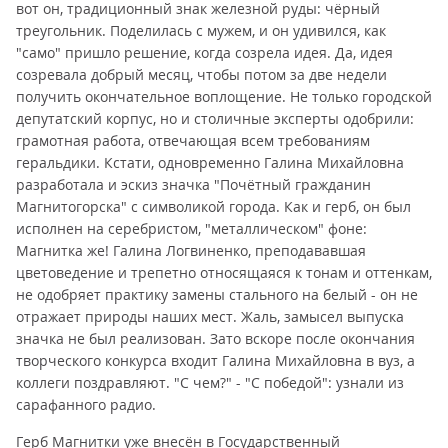
вот он, традиционный знак железной руды: чёрный
треугольник. Поделилась с мужем, и он удивился, как
"само" пришло решение, когда созрела идея. Да, идея
созревала добрый месяц, чтобы потом за две недели
получить окончательное воплощение. Не только городской
депутатский корпус, но и столичные эксперты одобрили:
грамотная работа, отвечающая всем требованиям
геральдики. Кстати, одновременно Галина Михайловна
разработала и эскиз значка "Почётный гражданин
Магнитогорска" с символикой города. Как и герб, он был
исполнен на серебристом, "металлическом" фоне:
Магнитка же! Галина Логвиненко, преподававшая
цветоведение и трепетно относящаяся к тонам и оттенкам,
не одобряет практику замены стального на белый - он не
отражает природы наших мест. Жаль, замысел выпуска
значка не был реализован. Зато вскоре после окончания
творческого конкурса входит Галина Михайловна в вуз, а
коллеги поздравляют. "С чем?" - "С победой": узнали из
сарафанного радио.
Герб Магнитки уже внесён в Государственный