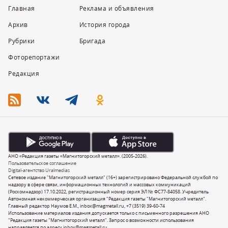
Главная
Реклама и объявления
Архив
История города
Рубрики
Бригада
Фоторепортажи
Редакция
АНО «Редакция газеты «Магнитогорский металл». (2005-2026).
Пользовательское соглашение
Digital-агентство Uralmedias
Сетевое издание "Магнитогорский металл" (16+) зарегистрировано Федеральной службой по
надзору в сфере связи, информационных технологий и массовых коммуникаций
(Роскомнадзор) 17.10.2022, регистрационный номер серия ЭЛ № ФС77-84058. Учредитель
Автономная некоммерческая организация "Редакция газеты "Магнитогорский металл".
Главный редактор Наумов Е.М.,
inbox@magmetall.ru
,
+7 (3519) 39-60-74
Использование материалов издания допускается только с письменного разрешения АНО
"Редакция газеты "Магнитогорский металл". Запрос о возможности использования
направляется по адресу
inbox@magmetall.ru
.