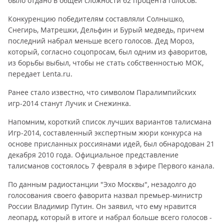
было отдано в общей сложности 62 процента голосов.
Конкуренцию победителям составляли Солнышко,
Снегирь, Матрешки, Дельфин и Бурый медведь, причем
последний набрал меньше всего голосов. Дед Мороз,
который, согласно соцопросам, был одним из фаворитов,
из борьбы выбыл, чтобы не стать собственностью МОК,
передает Lenta.ru.
Ранее стало известно, что символом Паралимпийских
игр-2014 станут Лучик и Снежинка.
Напомним, короткий список лучших вариантов талисмана
Игр-2014, составленный экспертным жюри конкурса на
основе присланных россиянами идей, был обнародован 21
декабря 2010 года. Официальное представление
талисманов состоялось 7 февраля в эфире Первого канала.
По данным радиостанции "Эхо Москвы", незадолго до
голосования своего фаворита назвал премьер-министр
России Владимир Путин. Он заявил, что ему нравится
леопард, который в итоге и набрал больше всего голосов -