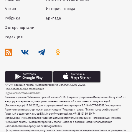
Архив
История города
Рубрики
Бригада
Фоторепортажи
Редакция
АНО «Редакция газеты «Магнитогорский металл». (2005-2026).
Пользовательское соглашение
Digital-агентство Uralmedias
Сетевое издание "Магнитогорский металл" (16+) зарегистрировано Федеральной службой по
надзору в сфере связи, информационных технологий и массовых коммуникаций
(Роскомнадзор) 17.10.2022, регистрационный номер серия ЭЛ № ФС77-84058. Учредитель
Автономная некоммерческая организация "Редакция газеты "Магнитогорский металл".
Главный редактор Наумов Е.М.,
inbox@magmetall.ru
,
+7 (3519) 39-60-74
Использование материалов издания допускается только с письменного разрешения АНО
"Редакция газеты "Магнитогорский металл". Запрос о возможности использования
направляется по адресу
inbox@magmetall.ru
.
Цитирование материалов допускается без согласия правообладателя в объеме, оправданном