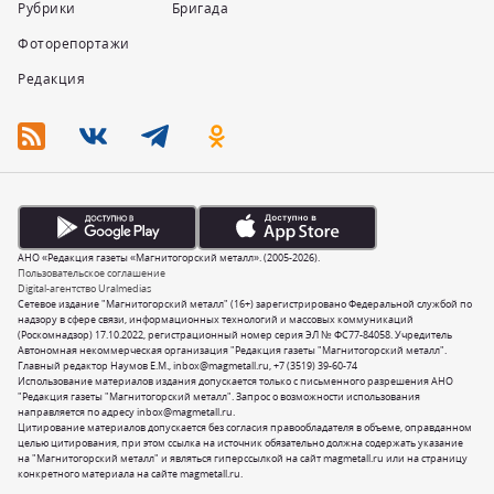
Рубрики
Бригада
Фоторепортажи
Редакция
АНО «Редакция газеты «Магнитогорский металл». (2005-2026).
Пользовательское соглашение
Digital-агентство Uralmedias
Сетевое издание "Магнитогорский металл" (16+) зарегистрировано Федеральной службой по
надзору в сфере связи, информационных технологий и массовых коммуникаций
(Роскомнадзор) 17.10.2022, регистрационный номер серия ЭЛ № ФС77-84058. Учредитель
Автономная некоммерческая организация "Редакция газеты "Магнитогорский металл".
Главный редактор Наумов Е.М.,
inbox@magmetall.ru
,
+7 (3519) 39-60-74
Использование материалов издания допускается только с письменного разрешения АНО
"Редакция газеты "Магнитогорский металл". Запрос о возможности использования
направляется по адресу
inbox@magmetall.ru
.
Цитирование материалов допускается без согласия правообладателя в объеме, оправданном
целью цитирования, при этом ссылка на источник обязательно должна содержать указание
на "Магнитогорский металл" и являться гиперссылкой на сайт magmetall.ru или на страницу
конкретного материала на сайте magmetall.ru.