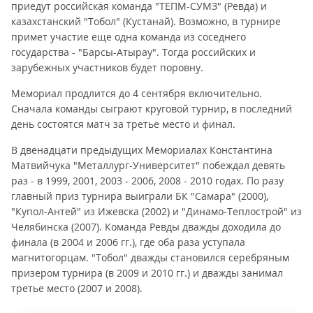
приедут российская команда "ТЕПМ-СУМЗ" (Ревда) и
казахстанский "Тобол" (Кустанай). Возможно, в турнире
примет участие еще одна команда из соседнего
государства - "Барсы-Атырау". Тогда российских и
зарубежных участников будет поровну.
Мемориал продлится до 4 сентября включительно.
Сначала команды сыграют круговой турнир, в последний
день состоятся матч за третье место и финал.
В двенадцати предыдущих Мемориалах Константина
Матвийчука "Металлург-Университет" побеждал девять
раз - в 1999, 2001, 2003 - 2006, 2008 - 2010 годах. По разу
главный приз турнира выиграли БК "Самара" (2000),
"Купол-Антей" из Ижевска (2002) и "Динамо-Теплострой" из
Челябинска (2007). Команда Ревды дважды доходила до
финала (в 2004 и 2006 гг.), где оба раза уступала
магнитогорцам. "Тобол" дважды становился серебряным
призером турнира (в 2009 и 2010 гг.) и дважды занимал
третье место (2007 и 2008).