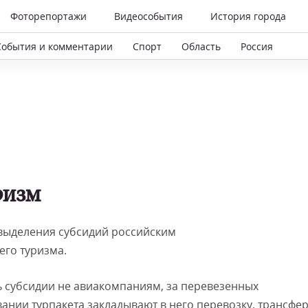
Фоторепортажи
Видеособытия
История города
События и комментарии
Спорт
Область
Россия
ризм
выделения субсидий российским
го туризма.
ь субсидии не авиакомпаниям, за перевезенных
ании турпакета закладывают в него перевозку, трансфер