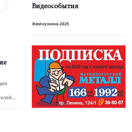
Видеособытия
реть видео
Жемчужина-2025
ие
ции
лей....