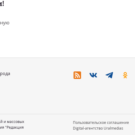
и!
чную
орода
ий и массовых
Пользовательское соглашение
ия "Редакция
Digital-агентство Uralmedias