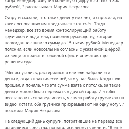
когда менеджер озвучил конечную цифру в 20 тысяч 800
рублей", ? рассказывает Мария Некрасова.
Супруги сказали, что таких денег у них нет, и спросили, на
каких основаниях им предъявлен этот счёт. Тогда
менеджер, всё это время контролирующий работу
грузчиков и водителя, позвонил руководству, которое
неожиданно снизило сумму до 15 тысяч рублей. Менеджер
пояснил, если новосёлы не согласны с указанной цифрой,
их вещи отправят в головной офис и опечатают до
решения суда.
"Мы испугались, растерялись и еле-еле набрали эти
деньги, отдав практически всё, что у нас было. Когда шок
прошёл, я поняла, что эта сумма взята с потолка, за такие
деньги можно было переехать в другой город. И чтобы
восстановить справедливость, я сняла работу грузчиков на
видео. Кстати, оба грузчика прихрамывают на одну ногу", ?
пояснила Мария Некрасова.
На следующий день супруги, потратившие на переезд все
оставшиеся средства, попытались вернуть деньги. "Я ещё